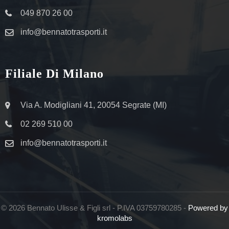
049 870 26 00
info@bennatotrasporti.it
Filiale Di Milano
Via A. Modigliani 41, 20054 Segrate (MI)
02 269 510 00
info@bennatotrasporti.it
© 2026 Bennato Ulisse & Figli srl - P.IVA 03759780285 -
Powered by
kromolabs