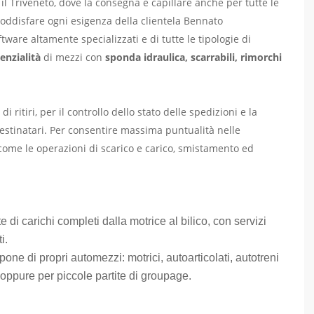
 il Triveneto, dove la consegna è capillare anche per tutte le
 soddisfare ogni esigenza della
clientela Bennato
ftware altamente specializzati e di tutte le tipologie di
enzialità
di mezzi con
sponda idraulica, scarrabili, rimorchi
di ritiri, per il controllo dello stato delle spedizioni e la
 destinatari. Per consentire massima puntualità nelle
ì come le operazioni di scarico e carico, smistamento ed
e di carichi completi dalla motrice al bilico, con servizi
i.
one di propri automezzi: motrici, autoarticolati, autotreni
, oppure per piccole partite di groupage.