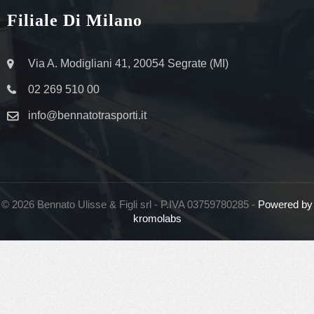
Filiale Di Milano
Via A. Modigliani 41, 20054 Segrate (MI)
02 269 510 00
info@bennatotrasporti.it
© 2026 Bennato Ulisse & Figli srl - P.IVA 03759780285 -
Powered by
kromolabs